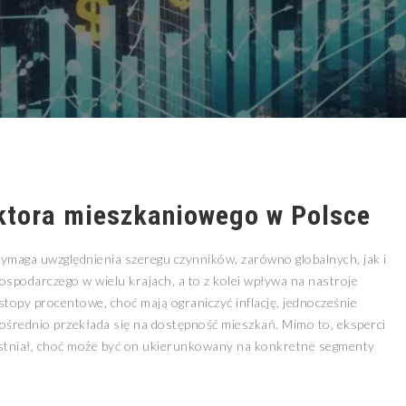
ktora mieszkaniowego w Polsce
ymaga uwzględnienia szeregu czynników, zarówno globalnych, jak i
podarczego w wielu krajach, a to z kolei wpływa na nastroje
opy procentowe, choć mają ograniczyć inflację, jednocześnie
ośrednio przekłada się na dostępność mieszkań. Mimo to, eksperci
 istniał, choć może być on ukierunkowany na konkretne segmenty