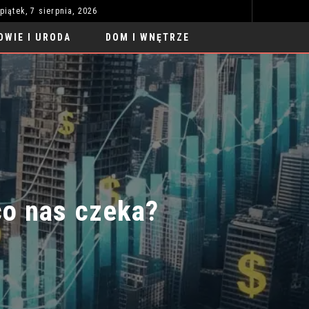
piątek, 7 sierpnia, 2026
ROBOTY DO NAUKI PRZYSZŁOŚCI: REWOLUCJA W EDUKACJI
MOTORYZACJA
OWIE I URODA
DOM I WNĘTRZE
 nas czeka?