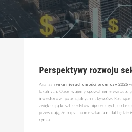
Perspektywy rozwoju se
Analiza
rynku nieruchomości prognozy 2025
w
lokalnych. Obserwujemy spowolnienie wzrostu gos
inwestorów i potencjalnych nabywców. Rosnące st
zwiększają koszt kredytów hipotecznych, co bezp
przewidują, że popyt na mieszkania nadal będzie
rynku.