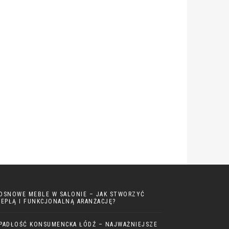
OSNOWE MEBLE W SALONIE – JAK STWORZYĆ
IEPŁĄ I FUNKCJONALNĄ ARANŻACJĘ?
PADŁOŚĆ KONSUMENCKA ŁÓDŹ – NAJWAŻNIEJSZE