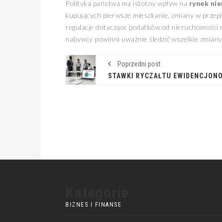
Polityka państwa ma istotny wpływ na
rynek ni
kupujących pierwsze mieszkanie, zmiany w przep
regulacje dotyczące podatków od nieruchomości m
nabywcy powinni uważnie śledzić wszelkie zmiany
Poprzedni post
Kategorie
BIZNES I FINANSE