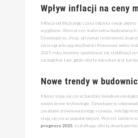
Wpływ inflacji na ceny 
Inflacja od dłuższego czasu odciska swoje piętno
wyjątkiem. Wzrost cen materiałów budowlanych 
Deweloperzy, chcąc utrzymać rentowność inwesty
życia ograniczają możliwości finansowe wielu rod
2025 roku możemy spodziewać się stabilizacji cen
szczególnie tam, gdzie oferta mieszkań jest bardz
Nowe trendy w budowni
Klienci stają się coraz bardziej świadomi ekolo
nowoczesne technologie. Deweloperzy odpowiadają
zasadami zrównoważonego rozwoju. Inteligentne
stają się coraz popularniejsze. Wzrost zaintere
prognozy 2025
, kształtując ofertę deweloperó