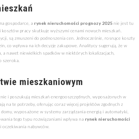
mieszkań
 na gospodarce, a
rynek nieruchomości prognozy 2025
nie jest tu
i kosztów pracy skutkuje wyższymi cenami nowych mieszkań.
cji, są zmuszeni do podnoszenia cen. Jednocześnie, rosnące koszty
zin, co wpływa na ich decyzje zakupowe. Analitycy sugerują, że w
, a nawet niewielkich spadków w niektórych lokalizacjach,
o szeroka.
ctwie mieszkaniowym
gicznie i poszukują mieszkań energooszczędnych, wyposażonych w
 na te potrzeby, oferując coraz więcej projektów zgodnych z
 domy, wyposażone w systemy zarządzania energią i automatyki,
sowania tego typu rozwiązaniami wpływa na
rynek nieruchomości
w i oczekiwania nabywców.