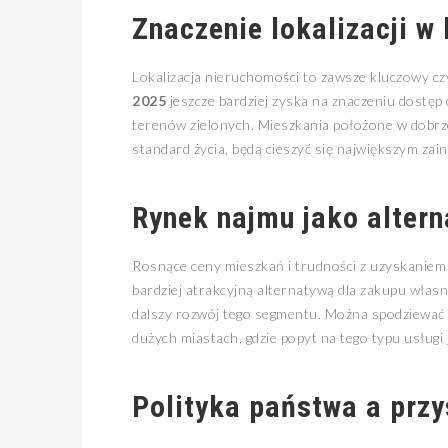
Znaczenie lokalizacji w
Lokalizacja nieruchomości to zawsze kluczowy cz
2025
jeszcze bardziej zyska na znaczeniu dostęp 
terenów zielonych. Mieszkania położone w dobrz
standard życia, będą cieszyć się największym za
Rynek najmu jako alter
Rosnące ceny mieszkań i trudności z uzyskaniem 
bardziej atrakcyjną alternatywą dla zakupu włas
dalszy rozwój tego segmentu. Można spodziewać s
dużych miastach, gdzie popyt na tego typu usługi 
Polityka państwa a prz