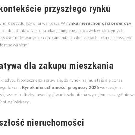
 kontekście przyszłego rynku
ynnik decydujący o jej wartości. W
rynku nieruchomości prognozy
do infrastruktury, komunikacji miejskiej, placówek edukacyjnych i
e skomunikowanych z centrami miast lokalizacjach, oferujące wysoki
interesowaniem.
natywa dla zakupu mieszkania
kredytu hipotecznego sprawiają, że rynek najmu staje się coraz
nego lokum.
Rynek nieruchomości prognozy 2025
wskazuje na
ię wzrostu liczby inwestycji w mieszkania na wynajem, szczególnie w
jest największy.
yszłość nieruchomości