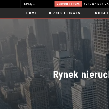
SOSNOWE MEBLE W SALONIE – JAK STWORZYĆ CIEPŁĄ I FUNKCJONALNĄ ARANŻACJĘ?
ZDROWIE I URODA
HOME
BIZNES I FINANSE
MODA I
SPORT
Rynek nieruc