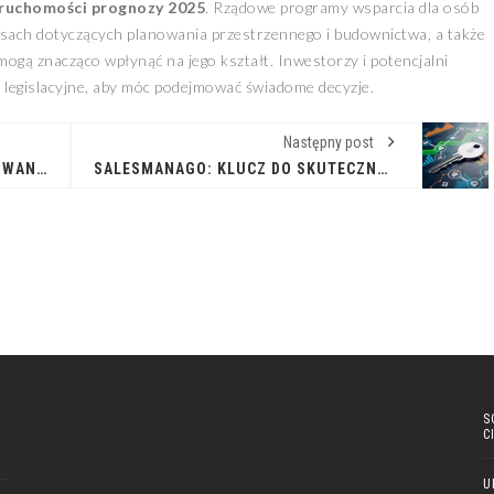
eruchomości prognozy 2025
. Rządowe programy wsparcia dla osób
isach dotyczących planowania przestrzennego i budownictwa, a także
ogą znacząco wpłynąć na jego kształt. Inwestorzy i potencjalni
 legislacyjne, aby móc podejmować świadome decyzje.
Następny post
STAWKI RYCZAŁTU EWIDENCJONOWANEGO: PRZEWODNIK DLA PRZEDSIĘBIORCÓW
SALESMANAGO: KLUCZ DO SKUTECZNEGO MARKETINGU AUTOMATYCZNEGO
S
C
U