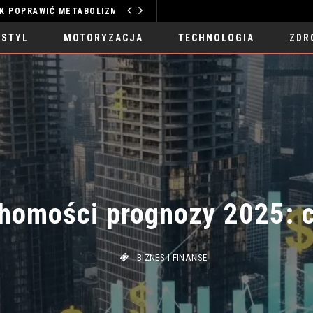
ZDROWY SEN JAK POPRAWIĆ METABOLIZM: KLUCZ DO ENERGII
TECHNOLOGIA
 STYL
MOTORYZACJA
TECHNOLOGIA
ZDR
homości prognozy 2025: co
BIZNES I FINANSE