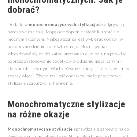
dobrać?
Dodatki w
monochromatycznych stylizacjach
odgrywają
bardzo ważną rolę. Mogą one dopełnić całość lub stać się
mocnym akcentem. Najbezpieczniej jest wybierać dodatki w
podobnym odcieniu co reszta stroju. Można jednak
zdecydować się na delikatne przełamanie koloru, na przykład
poprzez zastosowanie dodatków w odcieniu metalicznym –
złotym lub srebrnym. Warto również pamiętać o tym, że mniej
znaczy więcej. Zbyt duża ilość dodatków może przytłoczyć
stylizację i zaburzyć jej harmonię.
Monochromatyczne stylizacje
na różne okazje
Monochromatyczne stylizacje
sprawdzą się zarówno na co
dzień, jak i na specjalne okazje. Na przykład, beżowy total look