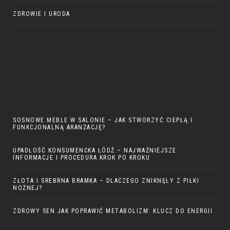
ZDROWIE I URODA
SOSNOWE MEBLE W SALONIE – JAK STWORZYĆ CIEPŁĄ I
FUNKCJONALNĄ ARANŻACJĘ?
UPADŁOŚĆ KONSUMENCKA ŁÓDŹ – NAJWAŻNIEJSZE
INFORMACJE I PROCEDURA KROK PO KROKU
ZŁOTA I SREBRNA BRAMKA – DLACZEGO ZNIKNĘŁY Z PIŁKI
NOŻNEJ?
ZDROWY SEN JAK POPRAWIĆ METABOLIZM: KLUCZ DO ENERGII