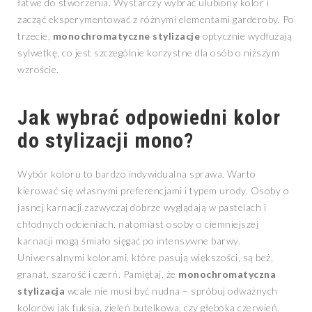
łatwe do stworzenia. Wystarczy wybrać ulubiony kolor i
zacząć eksperymentować z różnymi elementami garderoby. Po
trzecie,
monochromatyczne stylizacje
optycznie wydłużają
sylwetkę, co jest szczególnie korzystne dla osób o niższym
wzroście.
Jak wybrać odpowiedni kolor
do stylizacji mono?
Wybór koloru to bardzo indywidualna sprawa. Warto
kierować się własnymi preferencjami i typem urody. Osoby o
jasnej karnacji zazwyczaj dobrze wyglądają w pastelach i
chłodnych odcieniach, natomiast osoby o ciemniejszej
karnacji mogą śmiało sięgać po intensywne barwy.
Uniwersalnymi kolorami, które pasują większości, są beż,
granat, szarość i czerń. Pamiętaj, że
monochromatyczna
stylizacja
wcale nie musi być nudna – spróbuj odważnych
kolorów jak fuksja, zieleń butelkowa, czy głęboka czerwień.