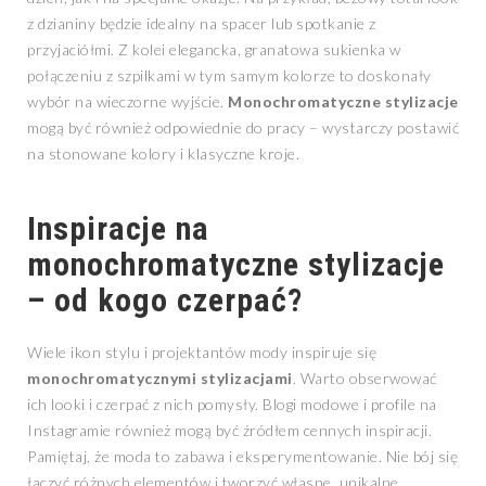
z dzianiny będzie idealny na spacer lub spotkanie z
przyjaciółmi. Z kolei elegancka, granatowa sukienka w
połączeniu z szpilkami w tym samym kolorze to doskonały
wybór na wieczorne wyjście.
Monochromatyczne stylizacje
mogą być również odpowiednie do pracy – wystarczy postawić
na stonowane kolory i klasyczne kroje.
Inspiracje na
monochromatyczne stylizacje
– od kogo czerpać?
Wiele ikon stylu i projektantów mody inspiruje się
monochromatycznymi stylizacjami
. Warto obserwować
ich looki i czerpać z nich pomysły. Blogi modowe i profile na
Instagramie również mogą być źródłem cennych inspiracji.
Pamiętaj, że moda to zabawa i eksperymentowanie. Nie bój się
łączyć różnych elementów i tworzyć własne, unikalne