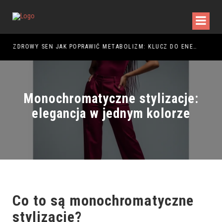
NIE – JAK STWORZYĆ CIEPŁĄ I FUNKCJONALNĄ ARANŻACJĘ?
ZDROWY SEN JAK POPRAWIĆ METABOLIZM: KLUCZ DO ENERGII
ROB
Monochromatyczne stylizacje:
elegancja w jednym kolorze
Co to są monochromatyczne
stylizacje?