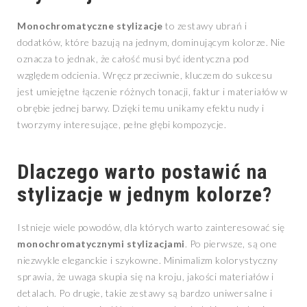
Monochromatyczne stylizacje
to zestawy ubrań i
dodatków, które bazują na jednym, dominującym kolorze. Nie
oznacza to jednak, że całość musi być identyczna pod
względem odcienia. Wręcz przeciwnie, kluczem do sukcesu
jest umiejętne łączenie różnych tonacji, faktur i materiałów w
obrębie jednej barwy. Dzięki temu unikamy efektu nudy i
tworzymy interesujące, pełne głębi kompozycje.
Dlaczego warto postawić na
stylizacje w jednym kolorze?
Istnieje wiele powodów, dla których warto zainteresować się
monochromatycznymi stylizacjami
. Po pierwsze, są one
niezwykle eleganckie i szykowne. Minimalizm kolorystyczny
sprawia, że uwaga skupia się na kroju, jakości materiałów i
detalach. Po drugie, takie zestawy są bardzo uniwersalne i