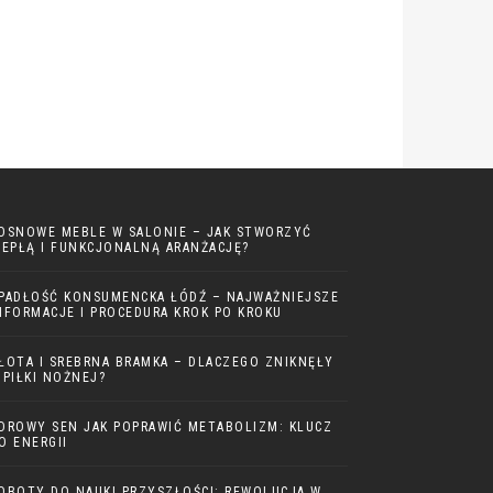
OSNOWE MEBLE W SALONIE – JAK STWORZYĆ
IEPŁĄ I FUNKCJONALNĄ ARANŻACJĘ?
PADŁOŚĆ KONSUMENCKA ŁÓDŹ – NAJWAŻNIEJSZE
NFORMACJE I PROCEDURA KROK PO KROKU
ŁOTA I SREBRNA BRAMKA – DLACZEGO ZNIKNĘŁY
 PIŁKI NOŻNEJ?
DROWY SEN JAK POPRAWIĆ METABOLIZM: KLUCZ
O ENERGII
OBOTY DO NAUKI PRZYSZŁOŚCI: REWOLUCJA W