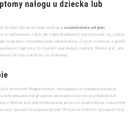
ptomy nałogu u dziecka lub
by to klucz do wczesnego wykrycia
uzależnienia od gier
y w zachowaniu, takie jak nagła drażliwość, wycofywanie się z życia
go na graniu i zaniedbywanie obowiązków. Częste rozmowy o grach,
możliwości zagrania, to również alarmujące sygnały. Ważne jest, aby
amiast od razu oskarżać i krytykować.
pie
h
jest procesem długotrwałym i wymagającym zaangażowania ze
rapia indywidualna lub grupowa, prowadzona przez psychologa lub
ocy. Ważne jest zidentyfikowanie przyczyn uzależnienia i nauczenie
 inny sposób niż poprzez granie. Wsparcie rodziny i przyjaciół jest