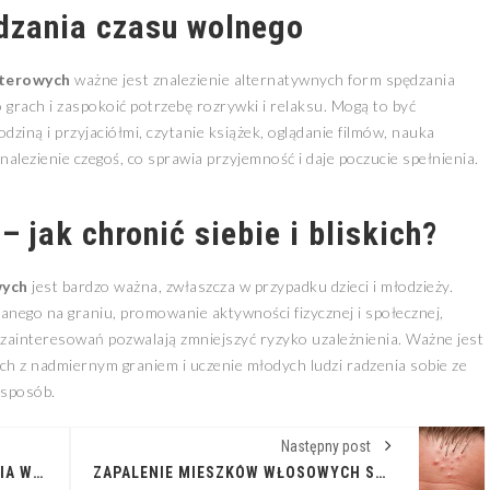
dzania czasu wolnego
uterowych
ważne jest znalezienie alternatywnych form spędzania
grach i zaspokoić potrzebę rozrywki i relaksu. Mogą to być
ziną i przyjaciółmi, czytanie książek, oglądanie filmów, nauka
alezienie czegoś, co sprawia przyjemność i daje poczucie spełnienia.
– jak chronić siebie i bliskich?
wych
jest bardzo ważna, zwłaszcza w przypadku dzieci i młodzieży.
anego na graniu, promowanie aktywności fizycznej i społecznej,
e zainteresowań pozwalają zmniejszyć ryzyko uzależnienia. Ważne jest
h z nadmiernym graniem i uczenie młodych ludzi radzenia sobie ze
 sposób.
Następny post
TRYCHOLOG: EKSPERT OD ZDROWIA WŁOSÓW I SKÓRY GŁOWY
ZAPALENIE MIESZKÓW WŁOSOWYCH SKÓRY GŁOWY: PRZYCZYNY, OBJAWY I LECZENIE