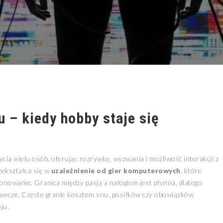
 – kiedy hobby staje się
cia wielu osób, oferując rozrywkę, wyzwania i możliwość interakcji z
zekształca się w
uzależnienie od gier komputerowych
, które
nowanie. Granica między pasją a nałogiem jest płynna, dlatego
gawcze. Częste granie kosztem snu, posiłków czy obowiązków
ju.