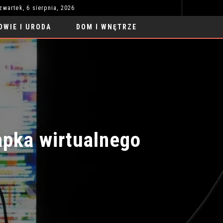
zwartek, 6 sierpnia, 2026
ROBOTY DO NAUKI PRZYSZŁOŚCI: REWOLUCJA W EDUKACJI
MOTORYZACJA
OWIE I URODA
DOM I WNĘTRZE
ka wirtualnego