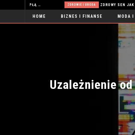
SOSNOWE MEBLE W SALONIE – JAK STWORZYĆ CIEPŁĄ I FUNKCJONALNĄ ARANŻACJĘ?
ZDROWIE I URODA
HOME
BIZNES I FINANSE
MODA I
SPORT
Uzależnienie od 