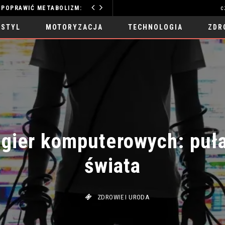
ZDROWY SEN JAK POPRAWIĆ METABOLIZM: KLUCZ DO ENERGII
c
TECHNOLOGIA
 STYL
MOTORYZACJA
TECHNOLOGIA
ZDR
gier komputerowych: pułap
świata
ZDROWIE I URODA