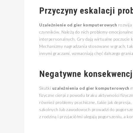
Przyczyny eskalacji pr
Uzależnienie od gier komputerowych
rozwija
czynników. Należą do nich problemy emocjonalne,
interpersonalnych. Gry dają wirtualne poczucie kon
Mechanizmy nagradzania stosowane w grach, taki
innymi graczami, wzmacniają chęć dalszego grania 
Negatywne konsekwencj
Skutki
uzależnienia od gier komputerowych
m
fizyczne cierpi z powodu braku aktywności fizyczn
również problemy psychiczne, takie jak depresja,
szkolnych lub zawodowych prowadzi do pogorszen
z rodziną i przyjaciółmi ulegają pogorszeniu, a kon