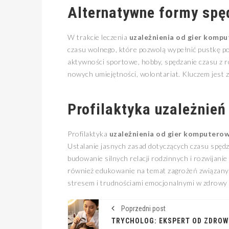
Alternatywne formy spę
W trakcie leczenia
uzależnienia od gier komp
czasu wolnego, które pozwolą wypełnić pustkę po 
aktywności sportowe, hobby, spędzanie czasu z rod
nowych umiejętności, wolontariat. Kluczem jest zn
Profilaktyka uzależnień 
Profilaktyka
uzależnienia od gier komputero
Ustalanie jasnych zasad dotyczących czasu spędz
budowanie silnych relacji rodzinnych i rozwijani
również edukowanie na temat zagrożeń związanyc
stresem i trudnościami emocjonalnymi w zdrowy
Poprzedni post