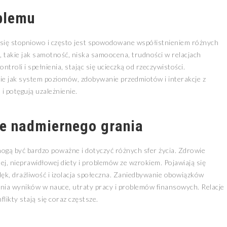
oblemu
 się stopniowo i często jest spowodowane współistnieniem różnych
 takie jak samotność, niska samoocena, trudności w relacjach
troli i spełnienia, stając się ucieczką od rzeczywistości.
e jak system poziomów, zdobywanie przedmiotów i interakcje z
i potęgują uzależnienie.
e nadmiernego grania
ogą być bardzo poważne i dotyczyć różnych sfer życia. Zdrowie
ej, nieprawidłowej diety i problemów ze wzrokiem. Pojawiają się
 lęk, drażliwość i izolacja społeczna. Zaniedbywanie obowiązków
ia wyników w nauce, utraty pracy i problemów finansowych. Relacje
flikty stają się coraz częstsze.