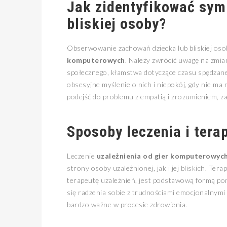
Jak zidentyfikować sym
bliskiej osoby?
Obserwowanie zachowań dziecka lub bliskiej oso
komputerowych
. Należy zwrócić uwagę na zmian
społecznego, kłamstwa dotyczące czasu spędzane
obsesyjne myślenie o nich i niepokój, gdy nie ma 
podejść do problemu z empatią i zrozumieniem, z
Sposoby leczenia i tera
Leczenie
uzależnienia od gier komputerowyc
strony osoby uzależnionej, jak i jej bliskich. Te
terapeutę uzależnień, jest podstawową formą pom
się radzenia sobie z trudnościami emocjonalnymi w
bardzo ważne w procesie zdrowienia.