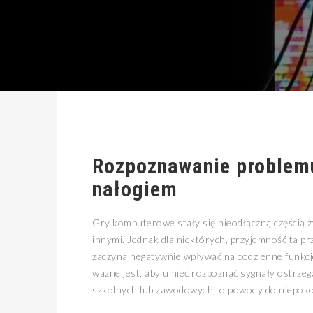
Rozpoznawanie problemu
nałogiem
Gry komputerowe stały się nieodłączną częścią ży
innymi. Jednak dla niektórych, przyjemność ta pr
zaczyna negatywnie wpływać na codzienne funkcjo
ważne jest, aby umieć rozpoznać sygnały ostrze
szkolnych lub zawodowych to powody do niepoko