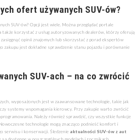
ych ofert używanych SUV-ów?
nych SUV-ów? Opcji jest wiele. Można przeglądać portale
także korzystać z usług autoryzowanych dealerów, którzy oferują
asięgnąć opinii znajomych lub skorzystać z porad ekspertów
go zakupu jest dokładne sprawdzenie stanu pojazdu i porównanie
wanych SUV-ach – na co zwrócić
ych, wyposażonych jest w zaawansowane technologie, takie jak
czy systemy wspomagania kierowcy. Przy zakupie warto zwrócić
 oprogramowania. Należy również sprawdzić, czy wszystkie funkcje
. Nowoczesne technologie mogą znacząco podnieść komfort i
o serwisu i konserwacji. Śledzenie
aktualności SUV-ów z aut
cje są dostępne w poszczególnych modelach i rocznikach.