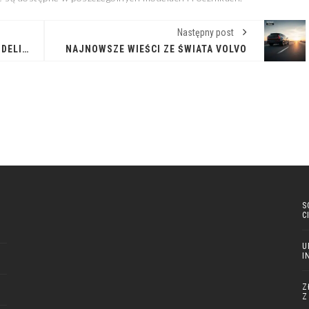
Następny post
CO NOWEGO W KIA: PRZEGLĄD MODELI I INNOWACJI NA ROK 2025
NAJNOWSZE WIEŚCI ZE ŚWIATA VOLVO
S
C
U
I
Z
Z