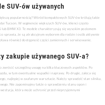
ele SUV-ów używanych
iększą popularnością? Wśród kompaktowych SUV-ów królują takie
ndai Tucson. W segmencie większych SUV-ów, klienci często
5 lub BMW X3. Te modele charakteryzują się wysokim poziomem
 co sprawia, że są atrakcyjnym wyborem dla rodzin i osób aktywnie
wpływa również dostępność części zamiennych i serwisowanie.
zy zakupie używanego SUV-a?
to zwrócić szczególną uwagę na kilka kluczowych aspektów. Po
jazdu, w tym ewentualne wypadki i naprawy. Po drugie, zaleca się
o, najlepiej w zaufanym warsztacie. Należy sprawdzić stan silnika,
owego. Nie zapominajmy także o sprawdzeniu stanu opon i
inwestycja, która może uchronić przed nieprzyjemnymi