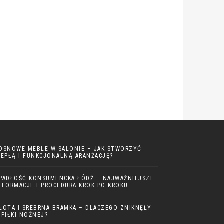
OSNOWE MEBLE W SALONIE – JAK STWORZYĆ
IEPŁĄ I FUNKCJONALNĄ ARANŻACJĘ?
PADŁOŚĆ KONSUMENCKA ŁÓDŹ – NAJWAŻNIEJSZE
NFORMACJE I PROCEDURA KROK PO KROKU
ŁOTA I SREBRNA BRAMKA – DLACZEGO ZNIKNĘŁY
 PIŁKI NOŻNEJ?