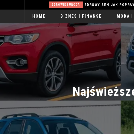
SOSNOWE MEBLE W SALONIE – JAK STWORZYĆ CIEPŁĄ I FUNKCJONALNĄ ARANŻACJĘ?
ZDROWIE I URODA
HOME
BIZNES I FINANSE
MODA I
SPORT
Najświeższe