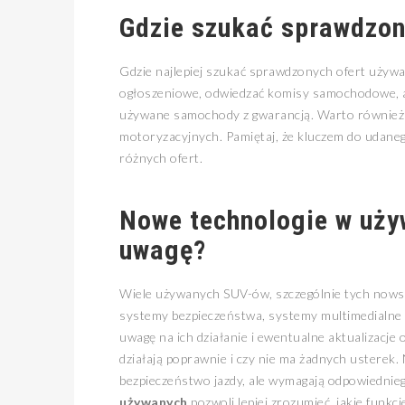
Gdzie szukać sprawdzon
Gdzie najlepiej szukać sprawdzonych ofert używa
ogłoszeniowe, odwiedzać komisy samochodowe, a 
używane samochody z gwarancją. Warto również z
motoryzacyjnych. Pamiętaj, że kluczem do udane
różnych ofert.
Nowe technologie w uży
uwagę?
Wiele używanych SUV-ów, szczególnie tych nowsz
systemy bezpieczeństwa, systemy multimedialne 
uwagę na ich działanie i ewentualne aktualizacje
działają poprawnie i czy nie ma żadnych usterek
bezpieczeństwo jazdy, ale wymagają odpowiednieg
używanych
pozwoli lepiej zrozumieć, jakie funk