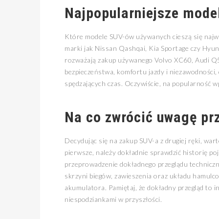
Najpopularniejsze mod
Które modele SUV-ów używanych cieszą się najw
marki jak Nissan Qashqai, Kia Sportage czy Hyu
rozważają zakup używanego Volvo XC60, Audi Q
bezpieczeństwa, komfortu jazdy i niezawodności,
spędzających czas. Oczywiście, na popularność 
Na co zwrócić uwagę pr
Decydując się na zakup SUV-a z drugiej ręki, war
pierwsze, należy dokładnie sprawdzić historię po
przeprowadzenie dokładnego przeglądu techniczneg
skrzyni biegów, zawieszenia oraz układu hamulc
akumulatora. Pamiętaj, że dokładny przegląd to 
niespodziankami w przyszłości.