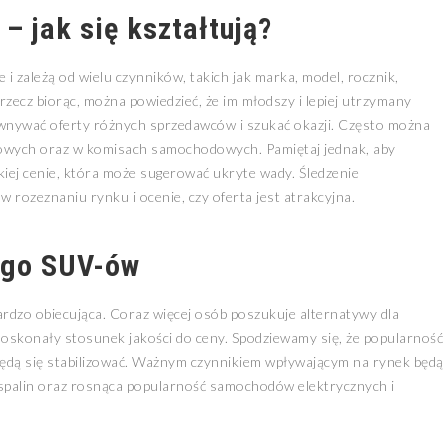
 jak się kształtują?
zależą od wielu czynników, takich jak marka, model, rocznik,
rzecz biorąc, można powiedzieć, że im młodszy i lepiej utrzymany
ównywać oferty różnych sprzedawców i szukać okazji. Często można
niowych oraz w komisach samochodowych. Pamiętaj jednak, aby
skiej cenie, która może sugerować ukryte wady. Śledzenie
 rozeznaniu rynku i ocenie, czy oferta jest atrakcyjna.
ego SUV-ów
rdzo obiecująca. Coraz więcej osób poszukuje alternatywy dla
skonały stosunek jakości do ceny. Spodziewamy się, że popularność
będą się stabilizować. Ważnym czynnikiem wpływającym na rynek będą
 spalin oraz rosnąca popularność samochodów elektrycznych i