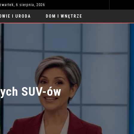
zwartek, 6 sierpnia, 2026
ROBOTY DO NAUKI PRZYSZŁOŚCI: REWOLUCJA W EDUKACJI
MOTORYZACJA
OWIE I URODA
DOM I WNĘTRZE
ych SUV-ów