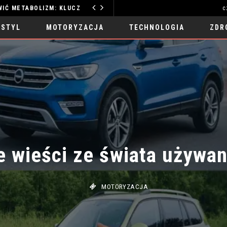
ZDROWY SEN JAK POPRAWIĆ METABOLIZM: KLUCZ DO ENERGII
c
TECHNOLOGIA
 STYL
MOTORYZACJA
TECHNOLOGIA
ZDR
 wieści ze świata używan
MOTORYZACJA