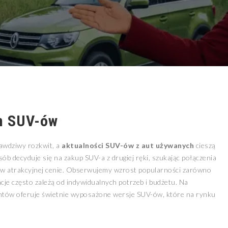
m SUV-ów
wdziwy rozkwit, a
aktualności SUV-ów z aut używanych
cieszą
b decyduje się na zakup SUV-a z drugiej ręki, szukając połączenia
i w atrakcyjnej cenie. Obserwujemy wzrost popularności zarówno
cje często zależą od indywidualnych potrzeb i budżetu. Na
entów oferuje świetnie wyposażone wersje SUV-ów, które na rynku