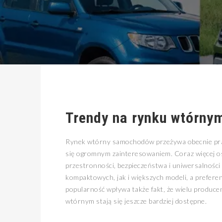
Trendy na rynku wtórny
Rynek wtórny samochodów przeżywa obecnie pra
się ogromnym zainteresowaniem. Coraz więcej osó
przestronności, bezpieczeństwa i uniwersalnośc
kompaktowych, jak i większych modeli, a preferen
popularność wpływa także fakt, że wielu produc
wtórnym stają się jeszcze bardziej dostępne.