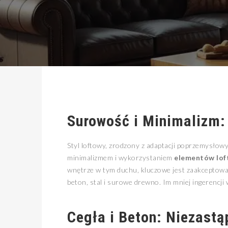
Surowość i Minimalizm:
Styl loftowy, zrodzony z adaptacji poprzemysłowy
minimalizmem i wykorzystaniem
elementów lof
wnętrze w tym duchu, kluczowe jest zaakceptowani
beton, stal i surowe drewno. Im mniej ingerencji 
Cegła i Beton: Niezast