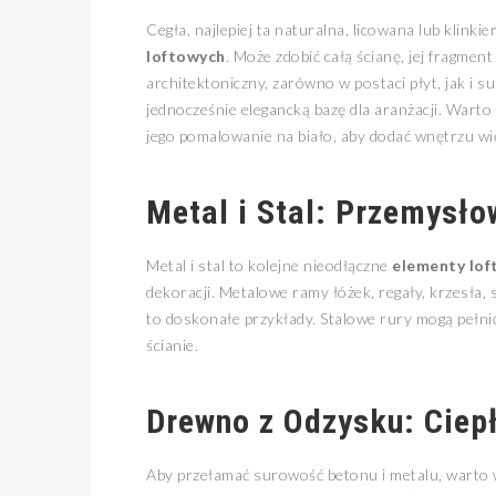
Cegła, najlepiej ta naturalna, licowana lub klink
loftowych
. Może zdobić całą ścianę, jej fragme
architektoniczny, zarówno w postaci płyt, jak i s
jednocześnie elegancką bazę dla aranżacji. Wart
jego pomalowanie na biało, aby dodać wnętrzu wię
Metal i Stal: Przemysł
Metal i stal to kolejne nieodłączne
elementy lo
dekoracji. Metalowe ramy łóżek, regały, krzesła
to doskonałe przykłady. Stalowe rury mogą pełni
ścianie.
Drewno z Odzysku: Ciep
Aby przełamać surowość betonu i metalu, warto w