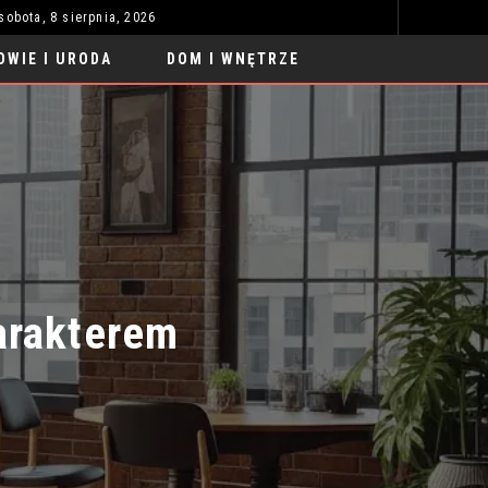
sobota, 8 sierpnia, 2026
ROBOTY DO NAUKI PRZYSZŁOŚCI: REWOLUCJA W EDUKACJI
MOTORYZACJA
OWIE I URODA
DOM I WNĘTRZE
rakterem