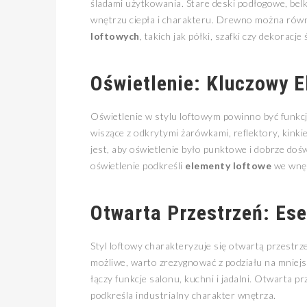
śladami użytkowania. Stare deski podłogowe, be
wnętrzu ciepła i charakteru. Drewno można rów
loftowych
, takich jak półki, szafki czy dekoracje
Oświetlenie: Kluczowy E
Oświetlenie w stylu loftowym powinno być funkcjo
wiszące z odkrytymi żarówkami, reflektory, kin
jest, aby oświetlenie było punktowe i dobrze do
oświetlenie podkreśli
elementy loftowe
we wnęt
Otwarta Przestrzeń: Ese
Styl loftowy charakteryzuje się otwartą przestrzen
możliwe, warto zrezygnować z podziału na mniejs
łączy funkcje salonu, kuchni i jadalni. Otwarta 
podkreśla industrialny charakter wnętrza.