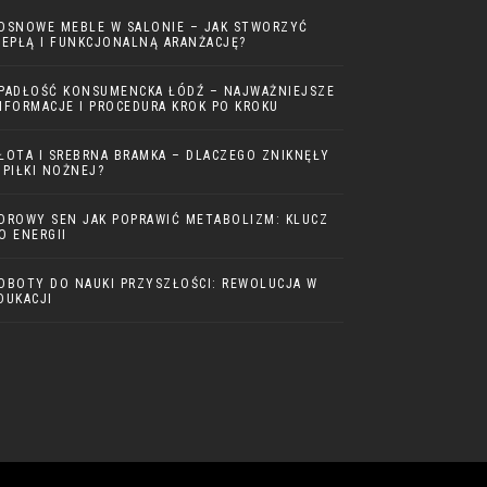
OSNOWE MEBLE W SALONIE – JAK STWORZYĆ
IEPŁĄ I FUNKCJONALNĄ ARANŻACJĘ?
PADŁOŚĆ KONSUMENCKA ŁÓDŹ – NAJWAŻNIEJSZE
NFORMACJE I PROCEDURA KROK PO KROKU
ŁOTA I SREBRNA BRAMKA – DLACZEGO ZNIKNĘŁY
 PIŁKI NOŻNEJ?
DROWY SEN JAK POPRAWIĆ METABOLIZM: KLUCZ
O ENERGII
OBOTY DO NAUKI PRZYSZŁOŚCI: REWOLUCJA W
DUKACJI