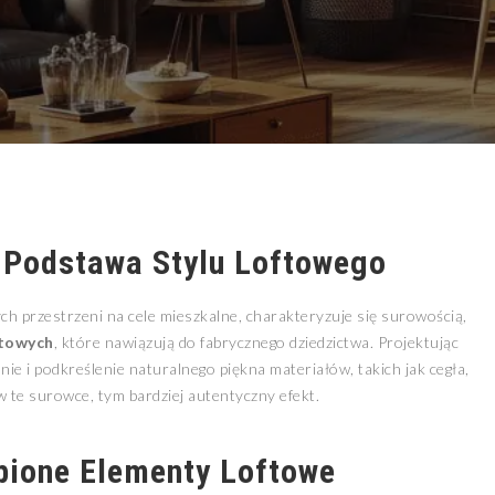
 Podstawa Stylu Loftowego
ch przestrzeni na cele mieszkalne, charakteryzuje się surowością,
towych
, które nawiązują do fabrycznego dziedzictwa. Projektując
e i podkreślenie naturalnego piękna materiałów, takich jak cegła,
w te surowce, tym bardziej autentyczny efekt.
ąpione Elementy Loftowe