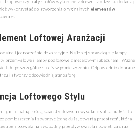
lki stropowe czy blaty stołów wykonane z drewna z odzysku dodadzą
nież wykorzystać do stworzenia oryginalnych
elementów
 ścienne.
lement Loftowej Aranżacji
nalne i jednocześnie dekoracyjne. Najlepiej sprawdzą się lampy
kiety przemysłowe i lampy podłogowe z metalowymi abażurami. Ważne
świetlało poszczególne strefy w pomieszczeniu. Odpowiednio dobrane
rzu i stworzy odpowiednią atmosferę.
ncja Loftowego Stylu
ią, minimalną ilością ścian działowych i wysokimi sufitami. Jeśli to
ze pomieszczenia i stworzyć jedną dużą, otwartą przestrzeń, która
przestrzeń pozwala na swobodny przepływ światła i powietrza oraz