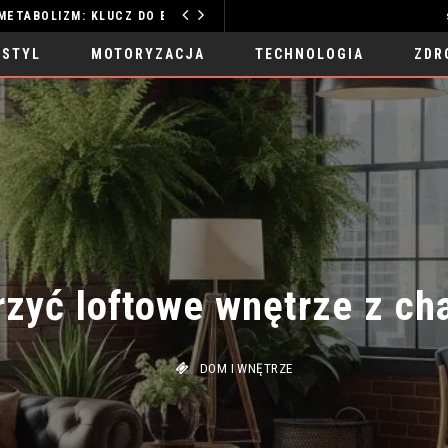
ZDROWY SEN JAK POPRAWIĆ METABOLIZM: KLUCZ DO ENERGII
TECHNOLOGIA
 STYL
MOTORYZACJA
TECHNOLOGIA
ZDR
zyć loftowe wnętrze z cha
DOM I WNĘTRZE