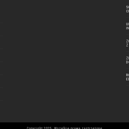
S
C
U
I
Z
Z
Z
D
R
E
Copyright 2025. Wszelkie prawa zastrzeżone