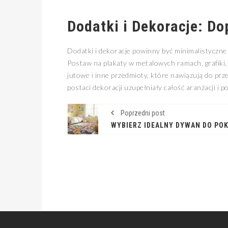
Dodatki i Dekoracje: Do
Dodatki i dekoracje powinny być minimalistyczne
Postaw na plakaty w metalowych ramach, grafiki, 
jutowe i inne przedmioty, które nawiązują do pr
postaci dekoracji uzupełniały całość aranżacji i po
Poprzedni post