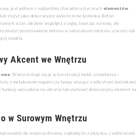
ierowa, jest jednym z najbardziej charakterystycznych
elementów
nt lub służyć jako dekoracyjne wykończenie kominka. Beton
urowych ścian, idealnie współgra z cegłą, tworząc surową, ale
o rozważyć pozostawienie betonu w naturalnym odcieniu szarości lub
cej światła.
owy Akcent we Wnętrzu
ftowe
. Wykorzystuje się je w konstrukcji mebli, oświetlenia i
, stoły z metalowymi nogami czy lampy wiszące z odkrytymi żarówkami
ć funkcję wieszaków na ubrania lub stanowić dekoracyjny element na
ło w Surowym Wnętrzu
prowadzić do wnętrza drewno, najlepiej to z odzysku, z widocznymi