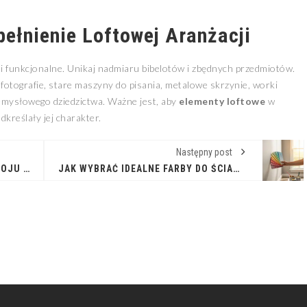
pełnienie Loftowej Aranżacji
 i funkcjonalne. Unikaj nadmiaru bibelotów i zbędnych przedmiotów.
fotografie, stare maszyny do pisania, metalowe skrzynie, worki
zemysłowego dziedzictwa. Ważne jest, aby
elementy loftowe
w
dkreślały jej charakter.
Następny post
WYBIERZ IDEALNY DYWAN DO POKOJU TWOJEGO DZIECKA
JAK WYBRAĆ IDEALNE FARBY DO ŚCIAN? PORADNIK DLA TWOJEGO DOMU