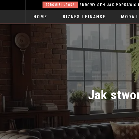
SOSNOWE MEBLE W SALONIE – JAK STWORZYĆ CIEPŁĄ I FUNKCJONALNĄ ARANŻACJĘ?
ZDROWIE I URODA
HOME
BIZNES I FINANSE
MODA I
SPORT
Jak stwor