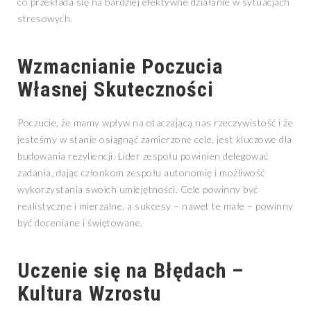
co przekłada się na bardziej efektywne działanie w sytuacjach
stresowych.
Wzmacnianie Poczucia
Własnej Skuteczności
Poczucie, że mamy wpływ na otaczającą nas rzeczywistość i że
jesteśmy w stanie osiągnąć zamierzone cele, jest kluczowe dla
budowania rezyliencji. Lider zespołu powinien delegować
zadania, dając członkom zespołu autonomię i możliwość
wykorzystania swoich umiejętności. Cele powinny być
realistyczne i mierzalne, a sukcesy – nawet te małe – powinny
być doceniane i świętowane.
Uczenie się na Błędach –
Kultura Wzrostu