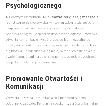
Psychologicznego
Kluczowym elementem
jak budować rezyliencję w zespole
jest stworzenie środowiska, w którym członkowie zespołu
czują się bezpiecznie wyrażając swoje opinie, obawy i
popełniając błędy. Bezpieczeństwo psychologiczne umożliwia
otwartą komunikację i współpracę, co jest niezbędne do
efektywnego radzenia sobie z wyzwaniami. Kiedy ludzie boją
się krytyki lub odrzucenia, są mniej skłonni do dzielenia się
swoimi pomysłami i proszenia o pomoc, co osłabia zdolność
zespołu do adaptacji i uczenia się.
Promowanie Otwartości i
Komunikacji
Otwarta i szczera komunikacja to fundament silnego i
odpornego zespołu. Regularne spotkania, zarówno formalne,