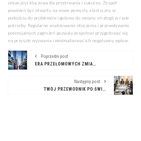
zmian jest kluczowa dla przetrwania i sukcesu. Zespół
powinien być otwarty na nowe pomysły, elastyczny w
podejściu do problemów i gotowy do zmiany strategii w razie
potrzeby. Regularne analizowanie otoczenia i przewidywanie
potencjalnych zagrożeń pozwala zespołowi przygotować się
na przyszłe wyzwania i minimalizować ich negatywny wpływ.
Poprzedni post
ERA PRZEŁOMOWYCH ZMIAN: JAK INNOWACJE KSZTAŁTUJĄ PRZYSZŁOŚĆ
Następny post
TWÓJ PRZEWODNIK PO ŚWIECIE PRZEDSIĘBIORCZOŚCI: ZAKŁADANIE FIRMY KROK PO KROKU