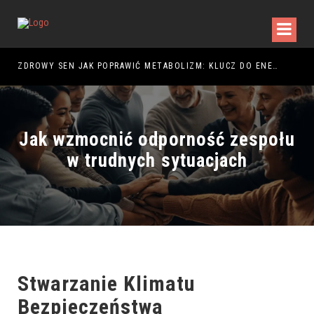
NIE – JAK STWORZYĆ CIEPŁĄ I FUNKCJONALNĄ ARANŻACJĘ?
ZDROWY SEN JAK POPRAWIĆ METABOLIZM: KLUCZ DO ENERGII
ROB
Jak wzmocnić odporność zespołu
w trudnych sytuacjach
Stwarzanie Klimatu
Bezpieczeństwa