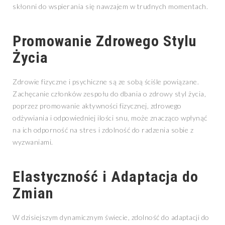
skłonni do wspierania się nawzajem w trudnych momentach.
Promowanie Zdrowego Stylu
Życia
Zdrowie fizyczne i psychiczne są ze sobą ściśle powiązane.
Zachęcanie członków zespołu do dbania o zdrowy styl życia,
poprzez promowanie aktywności fizycznej, zdrowego
odżywiania i odpowiedniej ilości snu, może znacząco wpłynąć
na ich odporność na stres i zdolność do radzenia sobie z
wyzwaniami.
Elastyczność i Adaptacja do
Zmian
W dzisiejszym dynamicznym świecie, zdolność do adaptacji do