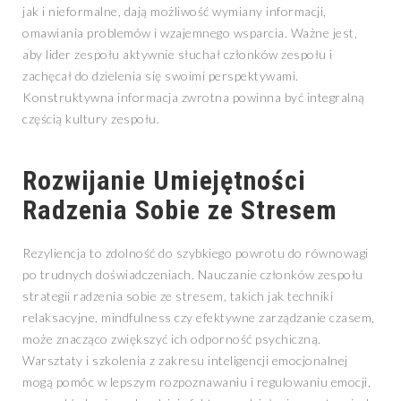
jak i nieformalne, dają możliwość wymiany informacji,
omawiania problemów i wzajemnego wsparcia. Ważne jest,
aby lider zespołu aktywnie słuchał członków zespołu i
zachęcał do dzielenia się swoimi perspektywami.
Konstruktywna informacja zwrotna powinna być integralną
częścią kultury zespołu.
Rozwijanie Umiejętności
Radzenia Sobie ze Stresem
Rezyliencja to zdolność do szybkiego powrotu do równowagi
po trudnych doświadczeniach. Nauczanie członków zespołu
strategii radzenia sobie ze stresem, takich jak techniki
relaksacyjne, mindfulness czy efektywne zarządzanie czasem,
może znacząco zwiększyć ich odporność psychiczną.
Warsztaty i szkolenia z zakresu inteligencji emocjonalnej
mogą pomóc w lepszym rozpoznawaniu i regulowaniu emocji,