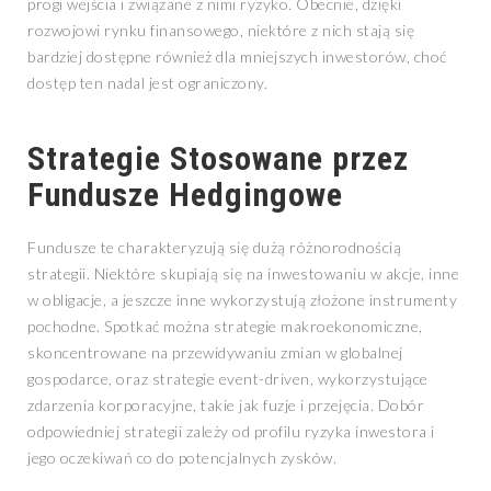
progi wejścia i związane z nimi ryzyko. Obecnie, dzięki
rozwojowi rynku finansowego, niektóre z nich stają się
bardziej dostępne również dla mniejszych inwestorów, choć
dostęp ten nadal jest ograniczony.
Strategie Stosowane przez
Fundusze Hedgingowe
Fundusze te charakteryzują się dużą różnorodnością
strategii. Niektóre skupiają się na inwestowaniu w akcje, inne
w obligacje, a jeszcze inne wykorzystują złożone instrumenty
pochodne. Spotkać można strategie makroekonomiczne,
skoncentrowane na przewidywaniu zmian w globalnej
gospodarce, oraz strategie event-driven, wykorzystujące
zdarzenia korporacyjne, takie jak fuzje i przejęcia. Dobór
odpowiedniej strategii zależy od profilu ryzyka inwestora i
jego oczekiwań co do potencjalnych zysków.