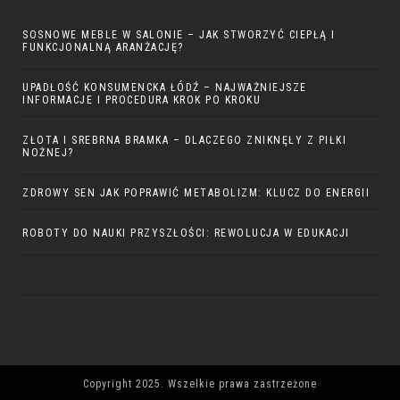
SOSNOWE MEBLE W SALONIE – JAK STWORZYĆ CIEPŁĄ I
FUNKCJONALNĄ ARANŻACJĘ?
UPADŁOŚĆ KONSUMENCKA ŁÓDŹ – NAJWAŻNIEJSZE
INFORMACJE I PROCEDURA KROK PO KROKU
ZŁOTA I SREBRNA BRAMKA – DLACZEGO ZNIKNĘŁY Z PIŁKI
NOŻNEJ?
ZDROWY SEN JAK POPRAWIĆ METABOLIZM: KLUCZ DO ENERGII
ROBOTY DO NAUKI PRZYSZŁOŚCI: REWOLUCJA W EDUKACJI
Copyright 2025. Wszelkie prawa zastrzeżone