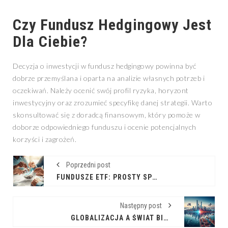
Czy Fundusz Hedgingowy Jest
Dla Ciebie?
Decyzja o inwestycji w fundusz hedgingowy powinna być
dobrze przemyślana i oparta na analizie własnych potrzeb i
oczekiwań. Należy ocenić swój profil ryzyka, horyzont
inwestycyjny oraz zrozumieć specyfikę danej strategii. Warto
skonsultować się z doradcą finansowym, który pomoże w
doborze odpowiedniego funduszu i ocenie potencjalnych
korzyści i zagrożeń.
Poprzedni post
FUNDUSZE ETF: PROSTY SPOSÓB NA INWESTOWANIE?
Następny post
GLOBALIZACJA A ŚWIAT BIZNESU: NOWE HORYZONTY I WYZWANIA