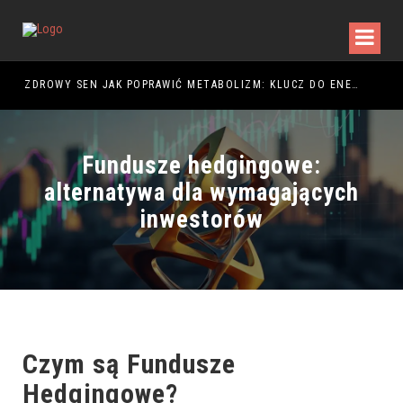
NIE – JAK STWORZYĆ CIEPŁĄ I FUNKCJONALNĄ ARANŻACJĘ?
ZDROWY SEN JAK POPRAWIĆ METABOLIZM: KLUCZ DO ENERGII
ROB
Fundusze hedgingowe:
alternatywa dla wymagających
inwestorów
Czym są Fundusze
Hedgingowe?