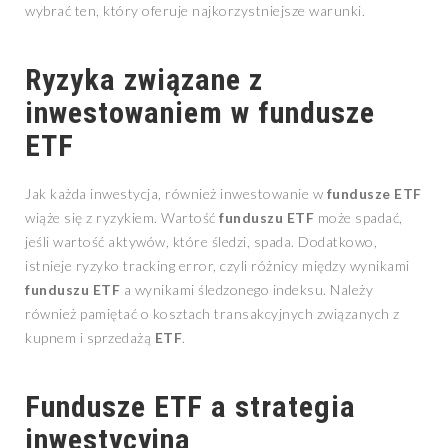
wybrać ten, który oferuje najkorzystniejsze warunki.
Ryzyka związane z
inwestowaniem w
fundusze
ETF
Jak każda inwestycja, również inwestowanie w
fundusze ETF
wiąże się z ryzykiem. Wartość
funduszu ETF
może spadać,
jeśli wartość aktywów, które śledzi, spada. Dodatkowo,
istnieje ryzyko tracking error, czyli różnicy między wynikami
funduszu ETF
a wynikami śledzonego indeksu. Należy
również pamiętać o kosztach transakcyjnych związanych z
kupnem i sprzedażą
ETF
.
Fundusze ETF
a strategia
inwestycyjna