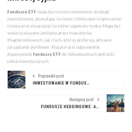
Fundusze ETF
mogą być cennym elementem strategii
inwestycyjnej, pozwalając na łatwe i efektywne rozproszenie
ryzyka oraz ekspozycję na różne segmenty rynku. Mogą być
wykorzystywane zarówno przez inwestorów
długoterminowych, jak i tych, którzy preferują aktywne
zarządzanie portfelem. Kluczem jest odpowiednie
dopasowanie
funduszy ETF
do indywidualnych potrzeb i
celów inwestycyjnych.
Poprzedni post
INWESTOWANIE W FUNDUSZE ABSOLUTNEJ STOPY ZWROTU
Następny post
FUNDUSZE HEDGINGOWE: ALTERNATYWA DLA WYMAGAJĄCYCH INWESTORÓW