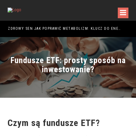
NIE – JAK STWORZYĆ CIEPŁĄ I FUNKCJONALNĄ ARANŻACJĘ?
ZDROWY SEN JAK POPRAWIĆ METABOLIZM: KLUCZ DO ENERGII
ROB
Fundusze ETF: prosty sposób na
inwestowanie?
Czym są
fundusze ETF
?