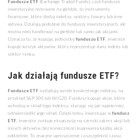
Fundusze ETF
(Exchange Traded Funds), czyli fundusze
inwestycyjne notowane na giełdzie, to instrumenty
finansowe, które śledzą indeksy, sektory, towary lub inne
aktywa. Działają podobnie do funduszy inwestycyjnych, ale
można nimi handlować na giełdzie tak samo jak akcjami.
Oznacza to, że kupując jednostkę
funduszu ETF
, inwestor
kupuje koszyk aktywów, który reprezentuje dany indeks lub
sektor rynku.
Jak działają
fundusze ETF
?
Fundusze ETF
naśladują wyniki konkretnego indeksu, na
przykład S&P 500 lub WIG20. Fundusz kupuje akcje, które
wchodzą w skład tego indeksu, starając się jak najwierniej
odzwierciedlić jego skład. Dzięki temu, inwestując w
fundusz
ETF
, inwestor zyskuje ekspozycję na szeroki zakres akcji lub
innych aktywów, bez konieczności kupowania każdej akcji
oddzielnie. To znaczne uproszczenie i oszczędność czasu.