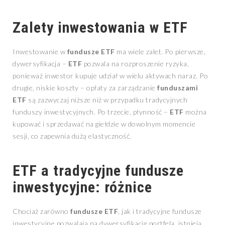
Zalety inwestowania w
ETF
Inwestowanie w
fundusze ETF
ma wiele zalet. Po pierwsze,
dywersyfikacja –
ETF
pozwala na rozproszenie ryzyka,
ponieważ inwestor kupuje udział w wielu aktywach naraz. Po
drugie, niskie koszty – opłaty za zarządzanie
funduszami
ETF
są zazwyczaj niższe niż w przypadku tradycyjnych
funduszy inwestycyjnych. Po trzecie, płynność –
ETF
można
kupować i sprzedawać na giełdzie w dowolnym momencie
sesji, co zapewnia dużą elastyczność.
ETF
a tradycyjne fundusze
inwestycyjne: różnice
Chociaż zarówno
fundusze ETF
, jak i tradycyjne fundusze
inwestycyjne pozwalają na dywersyfikację portfela, istnieją